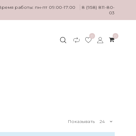
Время работы: пн-пт 09:00-17:00
8 (958) 811-80-
03
0
0
Показывать