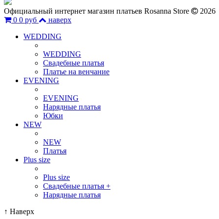
Официальный интернет магазин платьев Rosanna Store
2026
0
0 руб
наверх
WEDDING
WEDDING
Свадебные платья
Платье на венчание
EVENING
EVENING
Нарядные платья
Юбки
NEW
NEW
Платья
Plus size
Plus size
Свадебные платья +
Нарядные платья
↑
Наверх