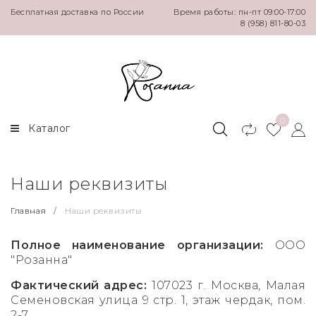
Бесплатная доставка по России
Время работы: пн-пт 09:00-17:00
8 (958) 811-80-03
WEDDING
EVENING
NEW
Plus size
Свадебные платья
Нарядные платья
Платья
Свадебные платья +
Платье на венчание
Юбки
Нарядные платья
0
Каталог
Наши реквизиты
Главная
/
Наши реквизиты
Полное наименование организации:
ООО
"Розанна"
Фактический адрес:
107023 г. Москва, Малая
Семеновская улица
9 стр. 1, этаж чердак, пом.
2-7