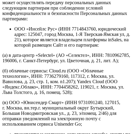
может осуществлять передачу персональных данных
следующим партнерам при соблюдении условий
конфиденциальности и безопасности Персональных данных
партнерами:
ООО «Инсейлс Рус» (ИНН 7714843760, юридический
адрес: 125047, город Москва, 1-Я Тверская-Ямская ул, д.
21), которое является владельцем платформы inSales, на
которой размещен Сайт и его партнерам:
(а) в дата-центр «Selectel» (АО «Селектел», ИНН: 7810962785,
196006, г. Санкт-Петербург, ул. Цветочная, д. 21, лит. А);
(б) облачные сервисы: Cloud.ru (ООО «Облачные
технологии», ИНН: 7736279160, 117312, г. Москва, ул.
Вавилова, д. 23, стр. 1, ком. n1.207); Yandex Cloud (ООО
«Яндекс.Облако», ИНН: 7704458262, 119021, г. Москва, ул.
Льва Толстого, д. 16, помещ. 528);
(в) ООО «Юнисендер Смарт» (ИНН 9731091240, 127015,
г. Москва, вн.тер.г. муниципальный округ Бутырский,
Большая Новодмитровская ул., д. 23, э/помещ. 2/46) для
отправки уведомлений на электронную почту с
использованием сервиса Unisender Go;