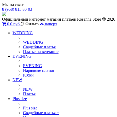
Мы на связи
8 (958) 811-80-03
Официальный интернет магазин платьев Rosanna Store
2026
0
0 руб
Фильтр
наверх
WEDDING
WEDDING
Свадебные платья
Платье на венчание
EVENING
EVENING
Нарядные платья
Юбки
NEW
NEW
Платья
Plus size
Plus size
Свадебные платья +