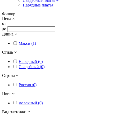
Свадебные платья +
Нарядные платья
Фильтр
Цена
от
до
Длина
Макси (1)
Стиль
Нарядный (0)
Свадебный (0)
Страна
Россия (0)
Цвет
молочный (0)
Вид застежки