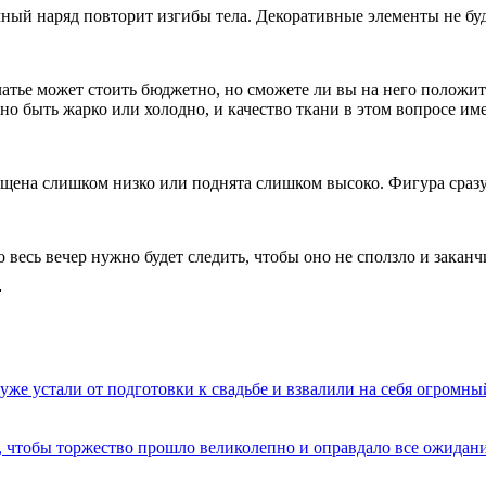
ный наряд повторит изгибы тела. Декоративные элементы не буд
латье может стоить бюджетно, но сможете ли вы на него положит
но быть жарко или холодно, и качество ткани в этом вопросе им
ущена слишком низко или поднята слишком высоко. Фигура сразу
 что весь вечер нужно будет следить, чтобы оно не сползло и зак

уже устали от подготовки к свадьбе и взвалили на себя огромный
, чтобы торжество прошло великолепно и оправдало все ожидани