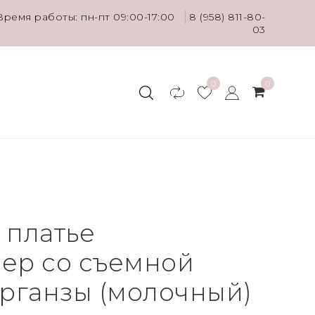
Время работы: пн-пт 09:00-17:00
8 (958) 811-80-
03
0
0
 платье
ер со съемной
органзы (молочный)