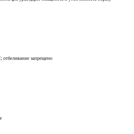
0С; отбеливание запрещено
е