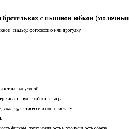
а бретельках с пышной юбкой (молочный
ной, свадьбу, фотосессию или прогулку.
риант на выпускной.
ерживает грудь любого размера.
, свадьбу, фотосессию или прогулку.
и.
ость фигуры, дарят изящность и утонченность образу