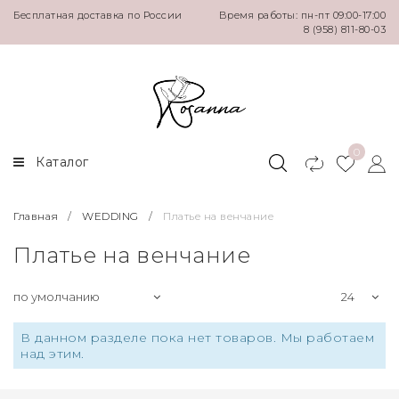
Бесплатная доставка по России
Время работы: пн-пт 09:00-17:00
8 (958) 811-80-03
WEDDING
EVENING
NEW
Plus size
Свадебные платья
Нарядные платья
Платья
Свадебные платья +
Платье на венчание
Юбки
Нарядные платья
0
Каталог
Главная
/
WEDDING
/
Платье на венчание
Платье на венчание
В данном разделе пока нет товаров. Мы работаем
над этим.